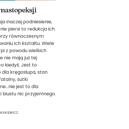
Korekcje
mastopeksji
sylwetki
a inaczej podniesienie,
ie piersi to redukcja ich
Prawo
 przy równoczesnym
niu ich kształtu. Wiele
i
rpi z powodu wielkich
re nie mają już tej
Medycyna
co kiedyś. Jest to
 dla kręgosłupa, stan
Aesthetic.Ex
fatalny, sutki
...nie jest to dla
Kontakt
ki biustu nic przyjemnego.
ASKIEWICZ
Search