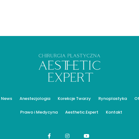
 News
Anestezjologia
Korekcje Twarzy
Rynoplastyka
O
Prawo i Medycyna
Aesthetic.Expert
Kontakt