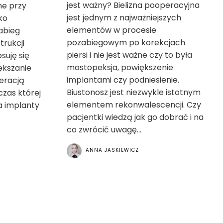
jest ważny? Bielizna pooperacyjna
ne przy
jest jednym z najważniejszych
ko
elementów w procesie
zabieg
pozabiegowym po korekcjach
trukcji
piersi i nie jest ważne czy to była
suję się
mastopeksja, powiększenie
ększanie
implantami czy podniesienie.
peracją
Biustonosz jest niezwykle istotnym
czas której
elementem rekonwalescencji. Czy
a implanty
pacjentki wiedzą jak go dobrać i na
co zwrócić uwagę...
ANNA JASKIEWICZ