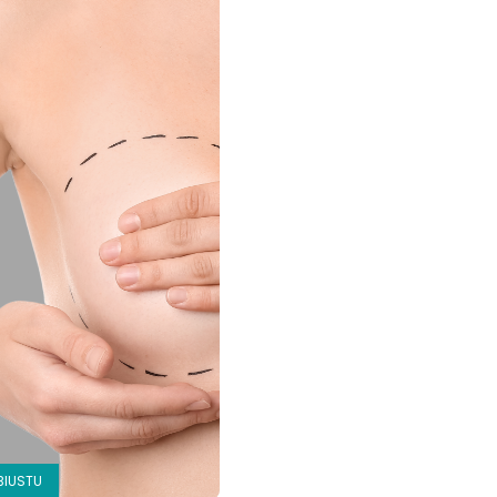
News
Anestezjolog
Korekcje
Twarzy
Rynoplastyk
Otoplastyka
Korekcje
Biustu
BIUSTU