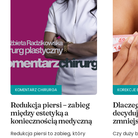
KOMENTARZ CHIRURGA
KOREKCJE 
Redukcja piersi – zabieg
Dlaczeg
między estetyką a
decyduj
koniecznością medyczną
zmniejs
Redukcja piersi to zabieg, który
Czy duży 