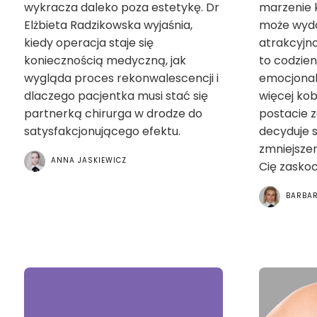
wykracza daleko poza estetykę. Dr
marzenie k
Elżbieta Radzikowska wyjaśnia,
może wyd
kiedy operacja staje się
atrakcyjnoś
koniecznością medyczną, jak
to codzien
wygląda proces rekonwalescencji i
emocjonal
dlaczego pacjentka musi stać się
więcej kob
partnerką chirurga w drodze do
postacie 
satysfakcjonującego efektu.
decyduje s
zmniejsze
ANNA JASKIEWICZ
Cię zaskoc
BARBAR