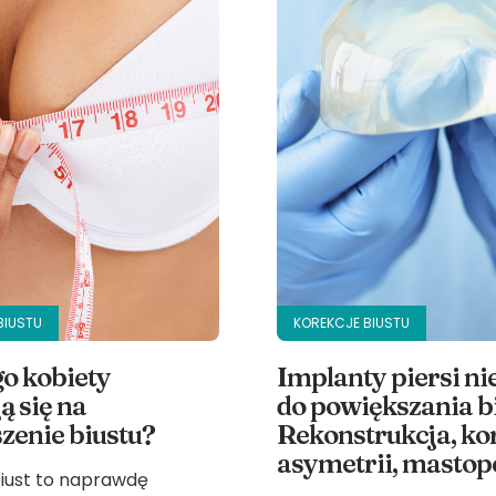
BIUSTU
KOREKCJE BIUSTU
o kobiety
Implanty piersi nie
ą się na
do powiększania bi
zenie biustu?
Rekonstrukcja, ko
asymetrii, mastop
biust to naprawdę