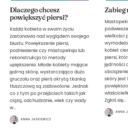
Dlaczego chcesz
Zabieg 
powiększyć piersi?
Mastopeksj
podwieszen
Każda kobieta w swoim życiu
wielkości
zastanawia nad wyglądem swojego
wymodelowa
biustu. Powiększenie piersi,
kobiet cie
podniesienie czy mastopeksja lub
piersi, któ
rekonstrukcja to metody
jędrności 
upiększenia. Młode kobiety mające
obciążenie
jędrną skórę, wystarczająco dużo
skóry jest 
gruczołu oraz pierś okrytą tkanką
powiększone
tłuszczową są zadowolone. Jednak
właściciel
co z tym po przejściach takich jak
Zgłoś się...
ciążą, odchudzanie, wiek czy wady
w...
ANNA J
ANNA JASKIEWICZ