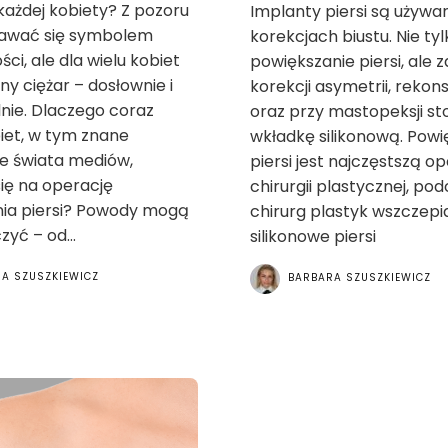
ażdej kobiety? Z pozoru
Implanty piersi są używa
awać się symbolem
korekcjach biustu. Nie tyl
ci, ale dla wielu kobiet
powiększanie piersi, ale 
ny ciężar – dosłownie i
korekcji asymetrii, rekons
nie. Dlaczego coraz
oraz przy mastopeksji sto
iet, w tym znane
wkładkę silikonową. Powi
ze świata mediów,
piersi jest najczęstszą o
ię na operację
chirurgii plastycznej, pod
nia piersi? Powody mogą
chirurg plastyk wszczepi
Home
zyć – od...
silikonowe piersi
Rejestr
A SZUSZKIEWICZ
BARBARA SZUSZKIEWICZ
Chirurgów
Plastycznych
Hot